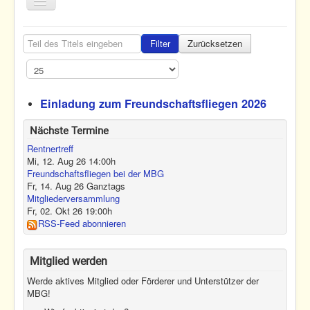
Toggle
Navigation
Home
Teil des Titels eingeben
Filter
Zurücksetzen
Termine
Anzeige #
Fliegen
Einladung zum Freundschaftsfliegen 2026
Nachwuchs
Verein
Nächste Termine
Rentnertreff
Home
Einladung
Mi, 12. Aug 26
14:00
h
Freundschaftsfliegen bei der MBG
Fr, 14. Aug 26
Ganztags
Mitgliederversammlung
Fr, 02. Okt 26
19:00
h
RSS-Feed abonnieren
Mitglied werden
Werde aktives Mitglied oder Förderer und Unterstützer der
MBG!