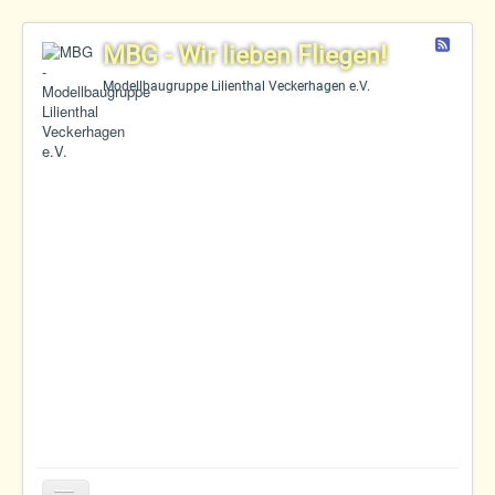
Feed
MBG - Wir lieben Fliegen!
Modellbaugruppe Lilienthal Veckerhagen e.V.