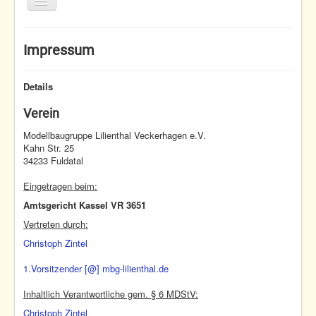
Toggle
Navigation
Home
Impressum
Termine
Fliegen
Details
Nachwuchs
Verein
Verein
Modellbaugruppe Lilienthal Veckerhagen e.V.
Kahn Str. 25
34233 Fuldatal
Home
Impressum
Eingetragen beim:
Amtsgericht Kassel VR 3651
Vertreten durch:
Christoph Zintel
1.Vorsitzender [@] mbg-lilienthal.de
Inhaltlich Verantwortliche gem. § 6 MDStV:
Christoph Zintel