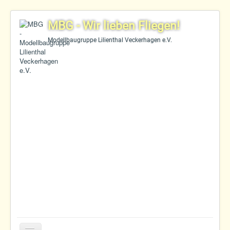
MBG - Wir lieben Fliegen!
Modellbaugruppe Lilienthal Veckerhagen e.V.