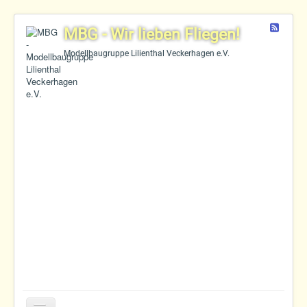
Feed
MBG - Wir lieben Fliegen!
Modellbaugruppe Lilienthal Veckerhagen e.V.