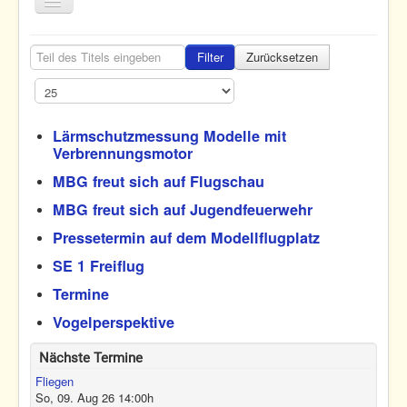
Toggle
Navigation
Home
Teil des Titels eingeben
Filter
Zurücksetzen
Termine
Anzeige #
Fliegen
Lärmschutzmessung Modelle mit
Nachwuchs
Verbrennungsmotor
Verein
MBG freut sich auf Flugschau
MBG freut sich auf Jugendfeuerwehr
Home
Termin
Pressetermin auf dem Modellflugplatz
SE 1 Freiflug
Termine
Vogelperspektive
Nächste Termine
Fliegen
So, 09. Aug 26
14:00
h