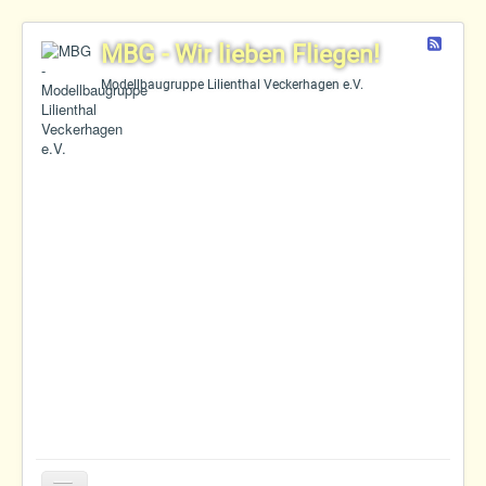
Feed
MBG - Wir lieben Fliegen!
Modellbaugruppe Lilienthal Veckerhagen e.V.