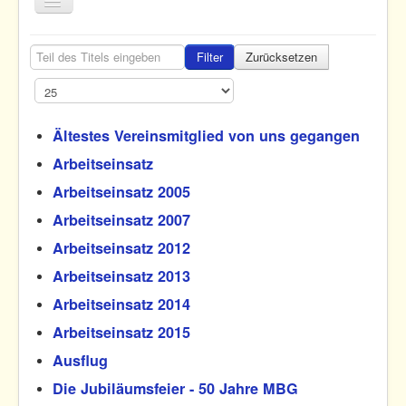
Toggle
Navigation
Home
Teil des Titels eingeben
Filter
Zurücksetzen
Termine
Anzeige #
Fliegen
Ältestes Vereinsmitglied von uns gegangen
Nachwuchs
Arbeitseinsatz
Verein
Arbeitseinsatz 2005
Home
Verein
Arbeitseinsatz 2007
Arbeitseinsatz 2012
Arbeitseinsatz 2013
Arbeitseinsatz 2014
Arbeitseinsatz 2015
Ausflug
Die Jubiläumsfeier - 50 Jahre MBG