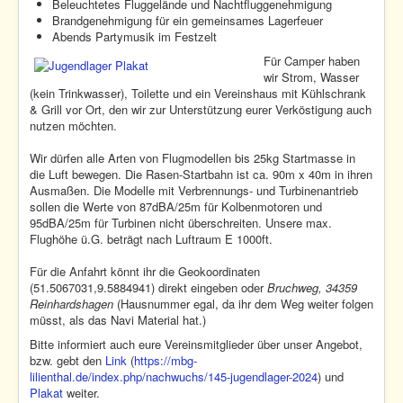
Beleuchtetes Fluggelände und Nachtfluggenehmigung
Brandgenehmigung für ein gemeinsames Lagerfeuer
Abends Partymusik im Festzelt
Für Camper haben
wir Strom, Wasser
(kein Trinkwasser), Toilette und ein Vereinshaus mit Kühlschrank
& Grill vor Ort, den wir zur Unterstützung eurer Verköstigung auch
nutzen möchten.
Wir dürfen alle Arten von Flugmodellen bis 25kg Startmasse in
die Luft bewegen. Die Rasen-Startbahn ist ca. 90m x 40m in ihren
Ausmaßen. Die Modelle mit Verbrennungs- und Turbinenantrieb
sollen die Werte von 87dBA/25m für Kolbenmotoren und
95dBA/25m für Turbinen nicht überschreiten. Unsere max.
Flughöhe ü.G. beträgt nach Luftraum E 1000ft.
Für die Anfahrt könnt ihr die Geokoordinaten
(51.5067031,9.5884941) direkt eingeben oder
Bruchweg, 34359
Reinhardshagen
(Hausnummer egal, da ihr dem Weg weiter folgen
müsst, als das Navi Material hat.)
Bitte informiert auch eure Vereinsmitglieder über unser Angebot,
bzw. gebt den
Link
(
https://mbg-
lilienthal.de/index.php/nachwuchs/145-jugendlager-2024
) und
Plakat
weiter.