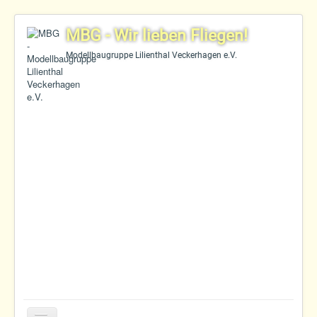
MBG - Wir lieben Fliegen!
Modellbaugruppe Lilienthal Veckerhagen e.V.