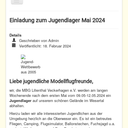
Toggle
Navigation
Home
Einladung zum Jugendlager Mai 2024
Termine
Fliegen
Details
Geschrieben von
Admin
Nachwuchs
Veröffentlicht: 18. Februar 2024
Verein
Jugend-
Home
Nachwuchs
Wettbewerb
Einladung zum Jugendlager Mai 2024
aus 2005
Liebe jugendliche Modellflugfreunde,
wir, die MBG Lilienthal Veckerhagen e.V. werden am langen
Wochenende nach dem ersten Mai vom 09.05-12.05.2024 ein
Jugendlager
auf unserem schönen Gelände im Wesertal
abhalten.
Hierzu laden wir alle interessierten Jugendlichen aus der
Umgebung herzlich an die Oberweser ein. Es ist ein betreutes
Fliegen, Camping, Flugsimulator, Ballonstechen, Fuchsjagd u.a.