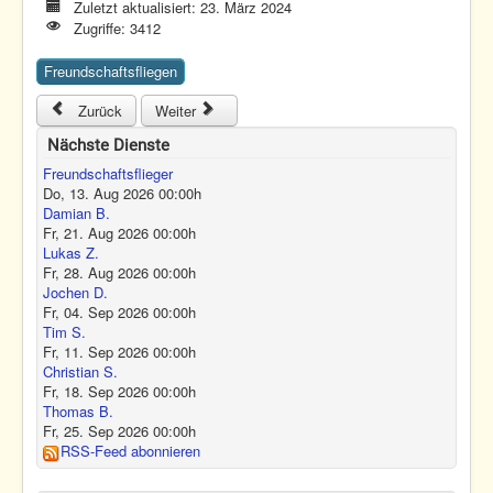
Zuletzt aktualisiert: 23. März 2024
Zugriffe: 3412
Freundschaftsfliegen
Previous article: Freundschaftsfliegen 2023
Next article: Mitteilung
Zurück
Weiter
Nächste Dienste
Freundschaftsflieger
Do, 13. Aug 2026
00:00
h
Damian B.
Fr, 21. Aug 2026
00:00
h
Lukas Z.
Fr, 28. Aug 2026
00:00
h
Jochen D.
Fr, 04. Sep 2026
00:00
h
Tim S.
Fr, 11. Sep 2026
00:00
h
Christian S.
Fr, 18. Sep 2026
00:00
h
Thomas B.
Fr, 25. Sep 2026
00:00
h
RSS-Feed abonnieren