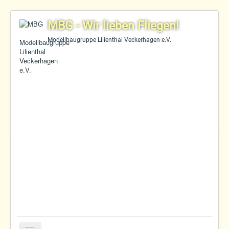
MBG - Wir lieben Fliegen!
Modellbaugruppe Lilienthal Veckerhagen e.V.