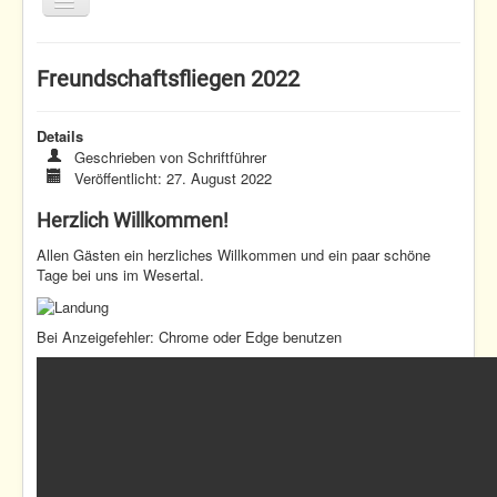
Toggle
Navigation
Home
Freundschaftsfliegen 2022
Termine
Fliegen
Details
Geschrieben von
Schriftführer
Nachwuchs
Veröffentlicht: 27. August 2022
Verein
Herzlich Willkommen!
Allen Gästen ein herzliches Willkommen und ein paar schöne
Home
Verein
Freundschaftsfliegen 2022
Tage bei uns im Wesertal.
Bei Anzeigefehler: Chrome oder Edge benutzen