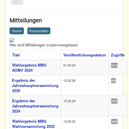
Toggle
Navigation
Home
Mitteilungen
Termine
Verein
Kameraden
Fliegen
Nachwuchs
Hier sind Mitteilungen zusammengefasst.
Articles
Verein
Titel
Veröffentlichungsdatum
Zugriffe
Wahlergebnis MBG
01.03.24
3219
Home
Verein
Mitteilungen
AOMV 2024
Ergebnis der
15.02.26
909
Jahreshauptversammlung
2026
Ergebnis der
15.02.24
2325
Jahreshauptversammlung
2024
Wahlergebnis MBG
12.05.22
3636
Wahlversammlung 2022