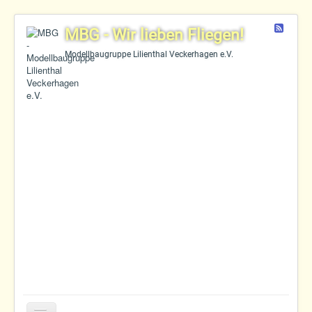
Feed
MBG - Wir lieben Fliegen!
Modellbaugruppe Lilienthal Veckerhagen e.V.