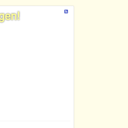
Feed
gen!