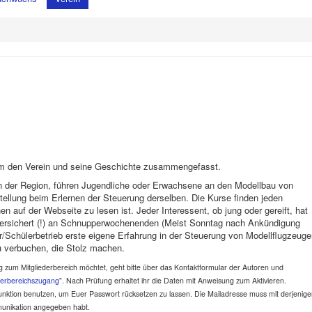
 um den Verein und seine Geschichte zusammengefasst.
in der Region, führen Jugendliche oder Erwachsene an den Modellbau von
tellung beim Erlernen der Steuerung derselben. Die Kurse finden jeden
en auf der Webseite zu lesen ist. Jeder Interessent, ob jung oder gereift, hat
d versichert (!) an Schnupperwochenenden (Meist Sonntag nach Ankündigung
er/Schülerbetrieb erste eigene Erfahrung in der Steuerung von Modellflugzeug
u verbuchen, die Stolz machen.
ang zum Mitgliederbereich möchtet, geht bitte über das Kontaktformular der Autoren und
derbereichszugang
". Nach Prüfung erhaltet ihr die Daten mit Anweisung zum Aktivieren.
Funktion benutzen, um Euer Passwort rücksetzen zu lassen. Die Mailadresse muss mit derjenig
munikation angegeben habt.