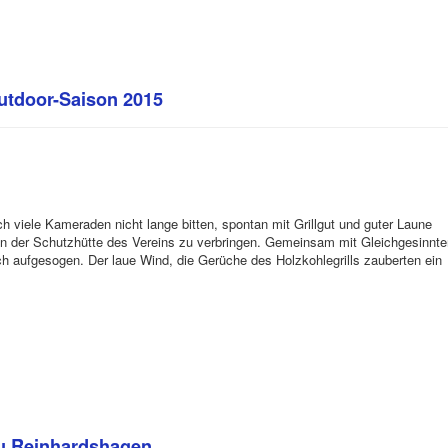
utdoor-Saison 2015
ch viele Kameraden nicht lange bitten, spontan mit Grillgut und guter Laune
t an der Schutzhütte des Vereins zu verbringen. Gemeinsam mit Gleichgesinnt
h aufgesogen. Der laue Wind, die Gerüche des Holzkohlegrills zauberten ein
u Reinhardshagen