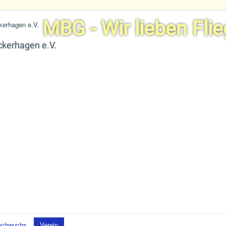
MBG - Wir lieben Flie
ckerhagen e.V.
achwuchs
Verein