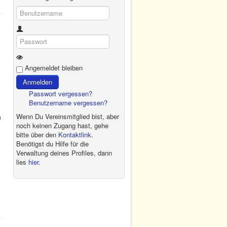
Benutzername
Passwort
Show Password
Angemeldet bleiben
Anmelden
Passwort vergessen?
Benutzername vergessen?
Wenn Du Vereinsmitglied bist, aber
m
noch keinen Zugang hast, gehe
bitte über den
Kontaktlink
.
Benötigst du Hilfe für die
Verwaltung deines Profiles, dann
lies
hier
.