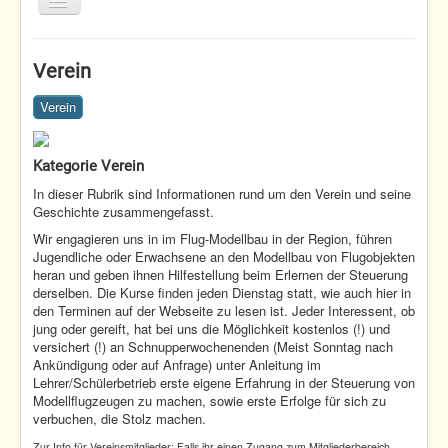
Toggle
Navigation
Home
Verein
Termine
Verein
Fliegen
Nachwuchs
Kategorie Verein
Verein
In dieser Rubrik sind Informationen rund um den Verein und seine
Geschichte zusammengefasst.
Home
Verein
Wir engagieren uns in im Flug-Modellbau in der Region, führen
Jugendliche oder Erwachsene an den Modellbau von Flugobjekten
heran und geben ihnen Hilfestellung beim Erlernen der Steuerung
derselben. Die Kurse finden jeden Dienstag statt, wie auch hier in
den Terminen auf der Webseite zu lesen ist. Jeder Interessent, ob
jung oder gereift, hat bei uns die Möglichkeit kostenlos (!) und
versichert (!) an Schnupperwochenenden (Meist Sonntag nach
Ankündigung oder auf Anfrage) unter Anleitung im
Lehrer/Schülerbetrieb erste eigene Erfahrung in der Steuerung von
Modellflugzeugen zu machen, sowie erste Erfolge für sich zu
verbuchen, die Stolz machen.
Zur Info für Vereinsmitglieder: Falls ihr einen Zugang zum Mitgliederbereich