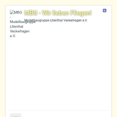
Feed
MBG - Wir lieben Fliegen!
Modellbaugruppe Lilienthal Veckerhagen e.V.